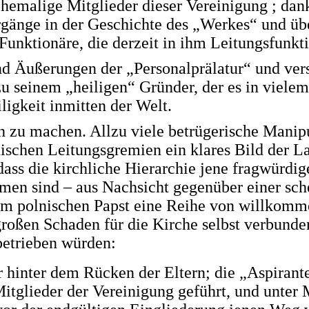
 ehemalige Mitglieder dieser Vereinigung ; dank
rgänge in der Geschichte des „Werkes“ und üb
e Funktionäre, die derzeit in ihm Leitungsfunk
d Äußerungen der „Personalprälatur“ und vers
 zu seinem „heiligen“ Gründer, der es in viele
ligkeit inmitten der Welt.
sch zu machen. Allzu viele betrügerische Mani
kanischen Leitungsgremien ein klares Bild der
 dass die kirchliche Hierarchie jene fragwürdi
ommen sind – aus Nachsicht gegenüber einer sc
m polnischen Papst eine Reihe von willkomme
 großen Schaden für die Kirche selbst verbun
betrieben würden:
hinter dem Rücken der Eltern; die „Aspirante
itglieder der Vereinigung geführt, und unter 