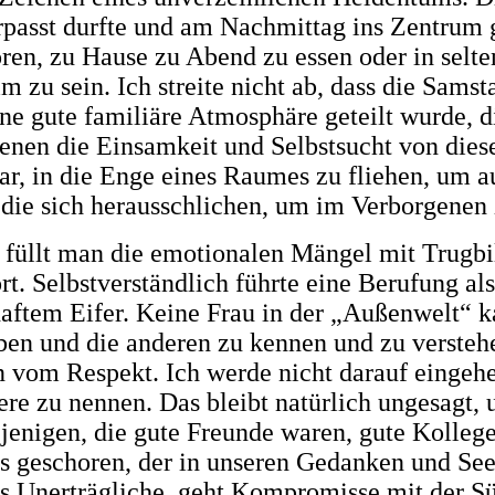
rpasst durfte und am Nachmittag ins Zentrum 
ren, zu Hause zu Abend zu essen oder in selt
zu sein. Ich streite nicht ab, dass die Samsta
 gute familiäre Atmosphäre geteilt wurde, die
 denen die Einsamkeit und Selbstsucht von die
war, in die Enge eines Raumes zu fliehen, um
die sich herausschlichen, um im Verborgenen 
 füllt man die emotionalen Mängel mit Trugbi
t. Selbstverständlich führte eine Berufung al
ftem Eifer. Keine Frau in der „Außenwelt“ kan
ben und die anderen zu kennen und zu verstehen
n vom Respekt. Ich werde nicht darauf eingeh
re zu nennen. Das bleibt natürlich ungesagt, 
ejenigen, die gute Freunde waren, gute Kollege
 geschoren, der in unseren Gedanken und Seel
as Unerträgliche, geht Kompromisse mit der Sü