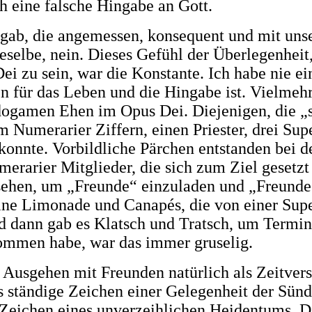
ch eine falsche Hingabe an Gott.
de gab, die angemessen, konsequent und mit un
selbe, nein. Dieses Gefühl der Überlegenheit
ei zu sein, war die Konstante. Ich habe nie e
en für das Leben und die Hingabe ist. Vielme
dogamen Ehen im Opus Dei. Diejenigen, die „s
m Numerarier Ziffern, einen Priester, drei S
 konnte. Vorbildliche Pärchen entstanden bei 
rarier Mitglieder, die sich zum Ziel gesetzt
ehen, um „Freunde“ einzuladen und „Freunde“ 
ne Limonade und Canapés, die von einer Super
d dann gab es Klatsch und Tratsch, um Termin
nommen habe, war das immer gruselig.
 Ausgehen mit Freunden natürlich als Zeitver
ständige Zeichen einer Gelegenheit der Sünde
Zeichen eines unverzeihlichen Heidentums. Di