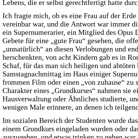
Lebens, die er selbst gerechtfertigt hatte dur
Ich fragte mich, ob es eine Frau auf der Er
vereinbar war, und die Antwort war immer die
ein Supernumerarier, ein Mitglied des Opus D
Gebete für eine „gute Frau“ gesehen, die off
„unnatürlich“ an diesen Verlobungen und en
herschenkten, von acht Kindern gab es in Ro
Schaf, für das man sich heiligen und abtöten
Samstagnachmittag im Haus einiger Supernume
frommen Film oder einen „von zuhause“ zu s
Charakter eines „Grundkurses“ nahmen sie ei
Hausverwaltung oder Ähnliches studierte, un
wenigen Male erinnere, an denen ich teilge
Im sozialen Bereich der Studenten wurde das
einem Grundkurs eingeladen wurden oder das 
auszugehen, und etwas trinken zu gehen war 