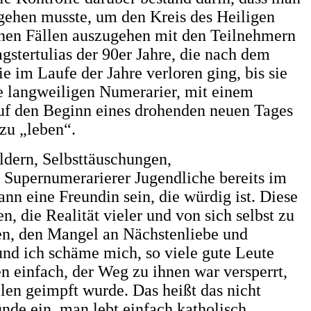
gehen musste, um den Kreis des Heiligen
enen Fällen auszugehen mit den Teilnehmern
gstertulias der 90er Jahre, die nach dem
 im Laufe der Jahre verloren ging, bis sie
se langweiligen Numerarier, mit einem
 auf den Beginn eines drohenden neuen Tages
zu „leben“.
ldern, Selbsttäuschungen,
s Supernumerarierer Jugendliche bereits im
n eine Freundin sein, die würdig ist. Diese
, die Realität vieler und von sich selbst zu
en, den Mangel an Nächstenliebe und
und ich schäme mich, so viele gute Leute
n einfach, der Weg zu ihnen war versperrt,
en geimpft wurde. Das heißt das nicht
nde ein, man lebt einfach katholisch.