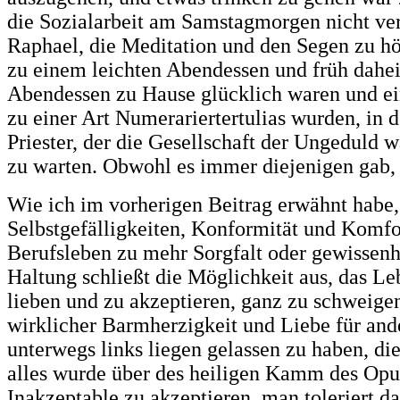
die Sozialarbeit am Samstagmorgen nicht ve
Raphael, die Meditation und den Segen zu hö
zu einem leichten Abendessen und früh daheim 
Abendessen zu Hause glücklich waren und eine
zu einer Art Numerariertertulias wurden, in
Priester, der die Gesellschaft der Ungeduld 
zu warten. Obwohl es immer diejenigen gab, 
Wie ich im vorherigen Beitrag erwähnt habe,
Selbstgefälligkeiten, Konformität und Komfor
Berufsleben zu mehr Sorgfalt oder gewissenha
Haltung schließt die Möglichkeit aus, das Le
lieben und zu akzeptieren, ganz zu schweige
wirklicher Barmherzigkeit und Liebe für ande
unterwegs links liegen gelassen zu haben, di
alles wurde über des heiligen Kamm des Opus
Inakzeptable zu akzeptieren, man toleriert d