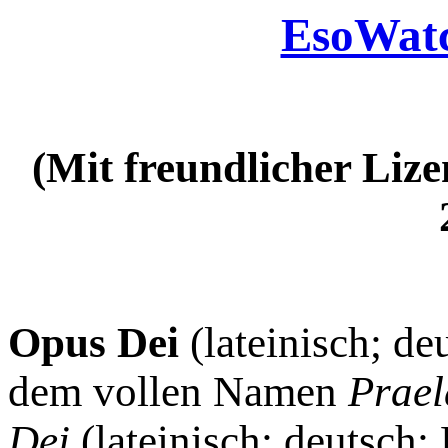
EsoWat
(Mit freundlicher Liz
Opus Dei
(lateinisch; de
dem vollen Namen
Prael
Dei
(lateinisch; deutsch: