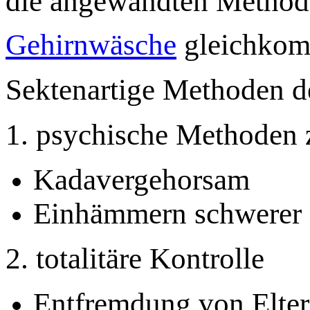
die angewandten Method
Gehirnwäsche
gleichko
Sektenartige Methoden d
1. psychische Methoden 
Kadavergehorsam
Einhämmern schwerer
2. totalitäre Kontrolle
Entfremdung von Elter