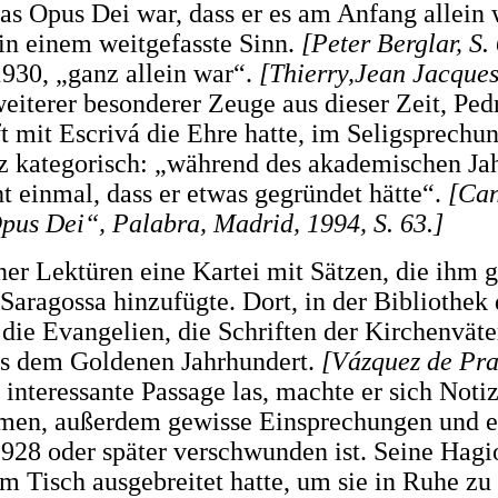
as Opus Dei war, dass er es am Anfang allein wa
 in einem weitgefasste Sinn.
[Peter Berglar, S.
930, „ganz allein war“.
[Thierry,Jean Jacques
eiterer besonderer Zeuge aus dieser Zeit, Ped
 mit Escrivá die Ehre hatte, im Seligsprechu
nz kategorisch: „während des akademischen Jah
ht einmal, dass er etwas gegründet hätte“.
[Can
pus Dei“, Palabra, Madrid, 1994, S. 63.]
iner Lektüren eine Kartei mit Sätzen, die ihm 
ragossa hinzufügte. Dort, in der Bibliothek de
m die Evangelien, die Schriften der Kirchenvät
aus dem Goldenen Jahrhundert.
[Vázquez de Pra
interessante Passage las, machte er sich Notize
men, außerdem gewisse Einsprechungen und ei
s 1928 oder später verschwunden ist. Seine Hagi
m Tisch ausgebreitet hatte, um sie in Ruhe zu