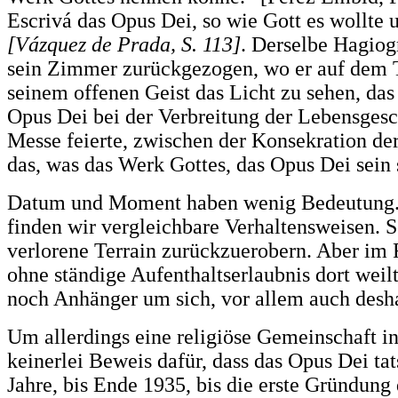
Escrivá das Opus Dei, so wie Gott es wollte
[Vázquez de Prada, S. 113]
. Derselbe Hagiog
sein Zimmer zurückgezogen, wo er auf dem Ti
seinem offenen Geist das Licht zu sehen, das
Opus Dei bei der Verbreitung der Lebensgesch
Messe feierte, zwischen der Konsekration d
das, was das Werk Gottes, das Opus Dei sein s
Datum und Moment haben wenig Bedeutung. Di
finden wir vergleichbare Verhaltensweisen. 
verlorene Terrain zurückzuerobern. Aber im F
ohne ständige Aufenthaltserlaubnis dort weilte
noch Anhänger um sich, vor allem auch desha
Um allerdings eine religiöse Gemeinschaft i
keinerlei Beweis dafür, dass das Opus Dei ta
Jahre, bis Ende 1935, bis die erste Gründung 