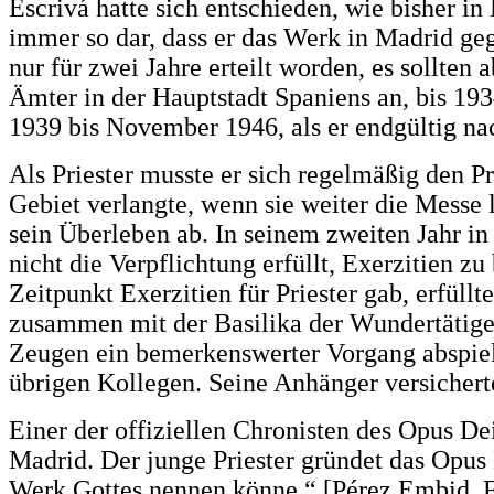
Escrivá hatte sich entschieden, wie bisher in
immer so dar, dass er das Werk in Madrid gegr
nur für zwei Jahre erteilt worden, es sollte
Ämter in der Hauptstadt Spaniens an, bis 19
1939 bis November 1946, als er endgültig na
Als Priester musste er sich regelmäßig den P
Gebiet verlangte, wenn sie weiter die Messe 
sein Überleben ab. In seinem zweiten Jahr in
nicht die Verpflichtung erfüllt, Exerzitien 
Zeitpunkt Exerzitien für Priester gab, erfüll
zusammen mit der Basilika der Wundertätigen
Zeugen ein bemerkenswerter Vorgang abspiele
übrigen Kollegen. Seine Anhänger versichert
Einer der offiziellen Chronisten des Opus Dei
Madrid. Der junge Priester gründet das Opus 
Werk Gottes nennen könne.“ [Pérez Embid, Fl