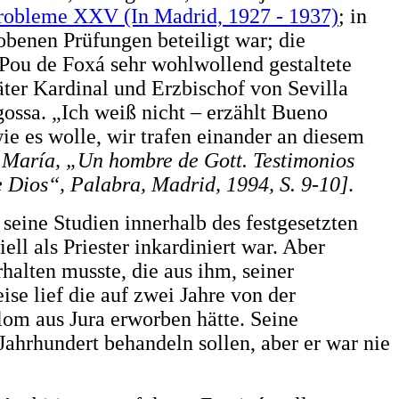
 Probleme XXV (In Madrid, 1927 - 1937)
; in
obenen Prüfungen beteiligt war; die
 Pou de Foxá sehr wohlwollend gestaltete
ter Kardinal und Erzbischof von Sevilla
gossa. „Ich weiß nicht – erzählt Bueno
ie es wolle, wir trafen einander an diesem
 María, „Un hombre de Gott. Testimonios
 Dios“, Palabra, Madrid, 1994, S. 9-10]
.
seine Studien innerhalb des festgesetzten
ll als Priester inkardiniert war. Aber
rhalten musste, die aus ihm, seiner
se lief die auf zwei Jahre von der
lom aus Jura erworben hätte. Seine
Jahrhundert behandeln sollen, aber er war nie