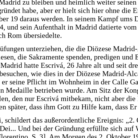
 Madrid zu bleiben und heimlich weiter seinen 
ündet habe, aber er hielt sich hier ohne die 
n aber 19 daraus werden. In seinem Kampf ums 
34, und sein Aufenthalt in Madrid datierte vo
ch Rom übersiedelte.
rüfungen unterziehen, die die Diözese Madrid
lesen, die Sakramente spenden, predigen und E
 Madrid hatte Escrivá, 26 Jahre alt und seit d
zu besuchen, wie dies in der Diözese Madrid-Al
te er seine Pflicht im Wohnheim in der Calle G
 Medaille betrieben wurde. Am Sitz der Kongr
n, den nur Escrivá mitbekam, nicht aber die P
en später, dass ihm Gott zu Hilfe kam, dass 
, schildert das außerordentliche Ereignis: „2.
Dei... Und bei der Gründung erfüllte sich auf
orentino, S. 3]. Am Morgen des 2. Oktober 19