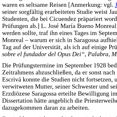
waren es seltsame Reisen [Anmerkung: vgl.
seiner sorgfältig erarbeiteten Studie weist 
Studenten, die bei Cicuendez präpariert wor
Prüfungen ab.] L. José María Bueno Monreal,
werden sollte, traf ihn eines Tages im Septem
Monreal – warum er sich in Saragossa aufhiel
Tag auf der Universität, als ich auf einige P
sobre el fundador del Opus Dei“, Palabra, M
Die Prüfungstermine im September 1928 bedeut
Zeitrahmens abzuschließen, da er sonst nach S
Escrivá konnte die Studien nicht fortsetzen, 
verwitweten Mutter, seiner Schwester und sei
Erzdiözese Saragossa erteilte Bewilligung i
Dissertation hätte angeblich die Priesterwei
dazugekommen daran zu arbeiten.