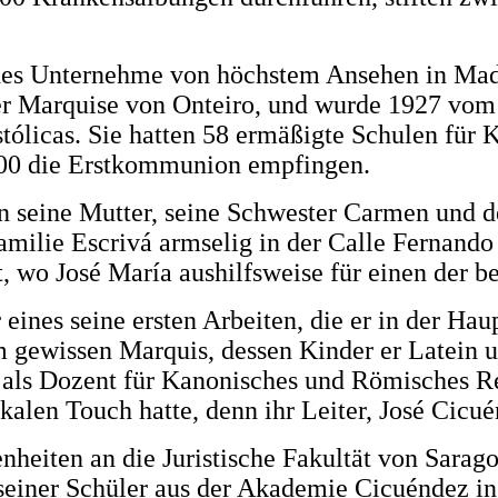
ches Unternehme von höchstem Ansehen in Mad
der Marquise von Onteiro, und wurde 1927 vom
ólicas. Sie hatten 58 ermäßigte Schulen für
4000 die Erstkommunion empfingen.
n seine Mutter, seine Schwester Carmen und de
milie Escrivá armselig in der Calle Fernando 
, wo José María aushilfsweise für einen der b
 eines seine ersten Arbeiten, die er in der Ha
em gewissen Marquis, dessen Kinder er Latein u
t als Dozent für Kanonisches und Römisches R
rikalen Touch hatte, denn ihr Leiter, José Cicu
nheiten an die Juristische Fakultät von Sarag
einer Schüler aus der Akademie Cicuéndez in 