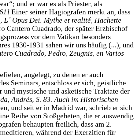
r“; und er war es als Priester, als
 61]
Einer seiner Hagiografen merkt an, dass
, L´ Opus Dei. Mythe et realité, Hachette
ro Cantero Cuadrado, der später Erzbischof
ngsprozess vor dem Vatikan besonders
res 1930-1931 sahen wir uns häufig (...), und
tero Cuadrado, Pedro, Zeugnis, en Varios
gefielen, angelegt, zu denen er auch
s Seminars, entschloss er sich, geistliche
er und mystische und asketische Traktate der
da, Andrés, S. 83. Auch im Historischen
n, und seit er in Madrid war, schrieb er sich
ne Reihe von Stoßgebeten, die er auswendig
ografen behaupten freilich, dass am 2.
 meditieren, während der Exerzitien für