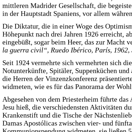
mittleren Madrider Gesellschaft, die begeiste
in der Hauptstadt Spaniens, vor allem währe
Die Diktatur, die in einer Woge des Optimism
Höhepunkt nach drei Jahren 1926 erreicht, ab
eingebüßt, sogar beim Heer, das zur Macht v
la guerra civil“, Ruedo Ibérico, París, 1962, 
Seit 1924 vermehrte sich vermehrten sich die
Notunterkünfte, Spitäler, Suppenküchen und 
die Herren der Vinzenzkonferenz präsentierte
widmeten, wie es für das Panorama der Wohltä
Abgesehen von dem Priesterheim führte das 
Jesu hieß, die verschiedensten Aktivitäten 
Krankenstift und die Tische der Nächstenlieb
Damas Apostólicas zwischen vier- und fünfta
Kommunionspendung widmeten, sie ließen 50