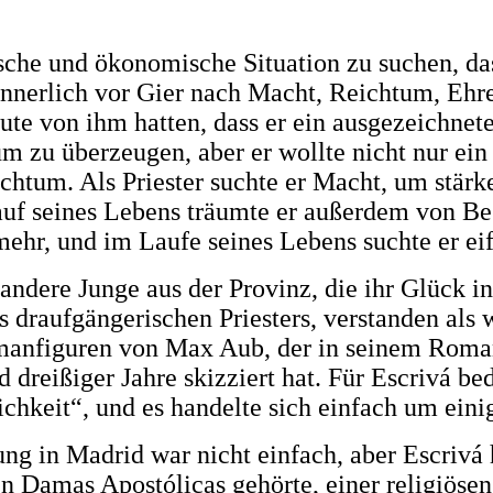
ische und ökonomische Situation zu suchen, das
r innerlich vor Gier nach Macht, Reichtum, Eh
eute von ihm hatten, dass er ein ausgezeichnet
m zu überzeugen, aber er wollte nicht nur ein 
um. Als Priester suchte er Macht, um stärker
uf seines Lebens träumte er außerdem von Besi
e mehr, und im Laufe seines Lebens suchte er e
 andere Junge aus der Provinz, die ihr Glück 
 draufgängerischen Priesters, verstanden als w
 Romanfiguren von Max Aub, der in seinem Roma
 dreißiger Jahre skizziert hat. Für Escrivá be
lichkeit“, und es handelte sich einfach um ein
ng in Madrid war nicht einfach, aber Escrivá 
den Damas Apostólicas gehörte, einer religiös