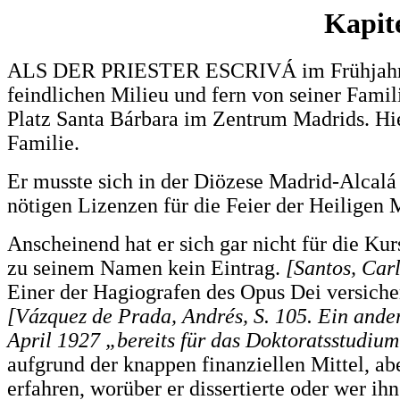
Kapi
ALS DER PRIESTER ESCRIVÁ im Frühjahr 1927
feindlichen Milieu und fern von seiner Famili
Platz Santa Bárbara im Zentrum Madrids. Hie
Familie.
Er musste sich in der Diözese Madrid-Alcalá
nötigen Lizenzen für die Feier der Heiligen 
Anscheinend hat er sich gar nicht für die Kur
zu seinem Namen kein Eintrag.
[Santos, Car
Einer der Hagiografen des Opus Dei versichert
[Vázquez de Prada, Andrés, S. 105. Ein ande
April 1927 „bereits für das Doktoratsstudium 
aufgrund der knappen finanziellen Mittel, abe
erfahren, worüber er dissertierte oder wer ihn