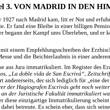
tel 3. VON MADRID IN DEN H
 nach Madrid kam, litt er Not und erfuhr g
e. Er fand eine Bleibe in einer billigen Pensi
r begann der Kampf ums Überleben, und er ko
 mit einem Empfehlungsschreiben der Erzbisch
Messe und die Beichterlaubnis in einer anderen
se aus Jura immatrikuliert. Im Register des Er
los, „La doble vida de San Escrivá“, Zeitschri
 andererseits, der sich lediglich für „eine de
rer der Hagiografen Escrivás geht noch weiter
an der Juristische Fakultät immatrikuliert war
r diese einzigartige Immatrikulierung scheint 
 dabei betreute. Es schein eher, dass sich sein