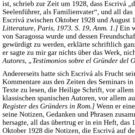
ist, schrieb zur Zeit um 1928, dass Escrivá „d
Seelenführer, als Familienvater“, und all das
Escrivá zwischen Oktober 1928 und August 1
Litterature, Paris, 1973. S. 19, Anm. 1.]
Ein w
von Saragossa wurde und dessen Freundschaft
gewürdigt zu werden, erklärte schriftlich ga
er sagte zu mir gar nichts über das Werk, nic
Autores, „Testimonios sobre el Gründer del O
Andererseits hatte sich Escrivá als Frucht se
Kommentare aus den Zeiten des Seminars in Sa
Texte zu lesen, die Heilige Schrift, vor alle
klassischen spanischen Autoren, vor allem 
Register des Gründers in Rom.]
Wenn er eine 
seine Notizen, Gedanken und Phrasen zusam
hersagte, all das übertrug er in ein Heft, da
Oktober 1928 die Notizen, die Escrivá auf de