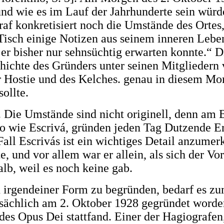
 und wie es im Lauf der Jahrhunderte sein wür
raf konkretisiert noch die Umstände des Ortes,
sch einige Notizen aus seinem inneren Leben 
 er bisher nur sehnsüchtig erwarten konnte.“
ichte des Gründers unter seinen Mitgliedern v
er Hostie und des Kelches. genau in diesem 
ollte.
e Umstände sind nicht originell, denn am Be
So wie Escrivá, gründen jeden Tag Dutzende E
all Escrivás ist ein wichtiges Detail anzumerk
, und vor allem war er allein, als sich der Vor
lb, weil es noch keine gab.
n irgendeiner Form zu begründen, bedarf es zu
tsächlich am 2. Oktober 1928 gegründet worden
des Opus Dei stattfand. Einer der Hagiografen,