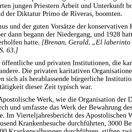
rten jungen Priestern Arbeit und Unterkunft bo
nd der Diktatur Primo de Riveras, boomten.
us und der guten Vorsätze der konservativen K
er dann begann der Niedergang, und 1928 hatte
erholfen hatte.
[Brenan, Gerald, „El laberinto 
S. 63.]
 öffentliche und privaten Institutionen, die 
andere. Die privaten karitativen Organisatio
n sich als herablassende bürgerliche Instituti
tigkeit dieser Zeit typisch war.
Apostolische Werk, wie die Organisation der
durch und umfasste das Werk der Bewahrung de
e. Im Vierteljahresbericht des Apostolischen W
usend Krankenbesuche durchführten, 3000 Beic
0 Krankensalbungen durchführen, stiften zwi