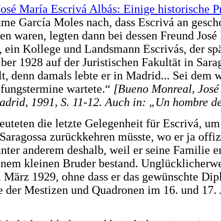
José María Escrivá Albás: Einige historische
Jaume García Moles nach, dass Escrivá an gesch
den waren, legten dann bei dessen Freund José
 ein Kollege und Landsmann Escrivás, der spä
ber 1928 auf der Juristischen Fakultät in Sara
t, denn damals lebte er in Madrid... Sei dem w
rüfungstermine wartete.“
[Bueno Monreal, José
adrid, 1991, S. 11-12. Auch in: „Un hombre de
eten die letzte Gelegenheit für Escrivá, um 
aragossa zurückkehren müsste, wo er ja offizie
unter anderem deshalb, weil er seine Familie e
nem kleinen Bruder bestand. Unglücklicherwei
m März 1929, ohne dass er das gewünschte Dip
he der Mestizen und Quadronen im 16. und 17. 