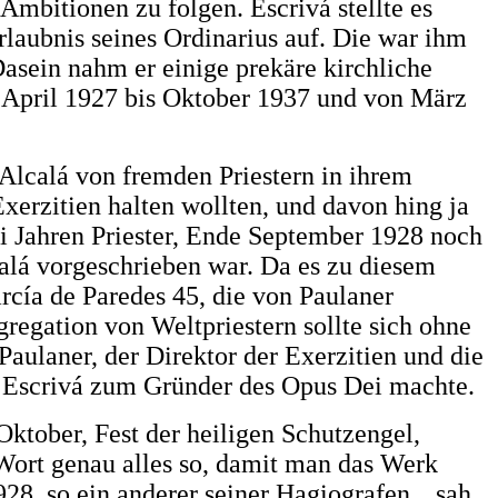
Ambitionen zu folgen. Escrivá stellte es
Erlaubnis seines Ordinarius auf. Die war ihm
Dasein nahm er einige prekäre kirchliche
m April 1927 bis Oktober 1937 und von März
-Alcalá von fremden Priestern in ihrem
xerzitien halten wollten, und davon hing ja
rei Jahren Priester, Ende September 1928 noch
calá vorgeschrieben war. Da es zu diesem
arcía de Paredes 45, die von Paulaner
egation von Weltpriestern sollte sich ohne
aulaner, der Direktor der Exerzitien und die
Er Escrivá zum Gründer des Opus Dei machte.
 Oktober, Fest der heiligen Schutzengel,
 Wort genau alles so, damit man das Werk
28, so ein anderer seiner Hagiografen, „sah