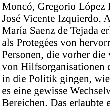
Moncó, Gre­gorio López
José Vicente Izquierdo, 
María Saenz de Tejada erh
als Protegées von hervor
Personen, die vorher die
von Hilfs­organisa­ti­o­ne
in die Politik gingen, wi
es eine gewisse Wechsel
Bereichen. Das erlaubte 